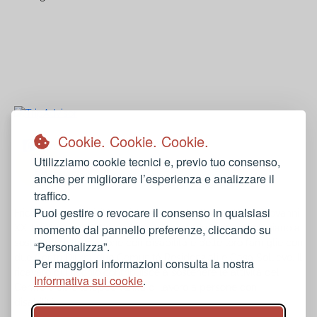
Restaurant Guru
Cookie. Cookie. Cookie.
Utilizziamo cookie tecnici e, previo tuo consenso,
anche per migliorare l’esperienza e analizzare il
traffico.
Puoi gestire o revocare il consenso in qualsiasi
Fricchiò è una attività di ristorazione del Centro Papa Giovanni
momento dal pannello preferenze, cliccando su
XXIII di Ancona. Dal 1997 operiamo nel territorio marchigiano a
sostegno delle persone con disabilità e delle loro famiglie con
“Personalizza”.
due Centri Diurni, due Comunità Residenziali e Casa Sollievo. Il
Per maggiori informazioni consulta la nostra
ricavato di Fricchiò contribuisce a sostenere le attività del
Informativa sui cookie
.
Centro e offre un’opportunità di lavoro a persone con
disabilità.