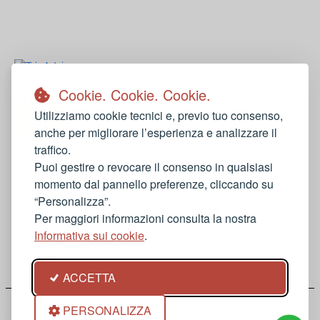
Restaurant Guru
Cookie. Cookie. Cookie.
Utilizziamo cookie tecnici e, previo tuo consenso,
anche per migliorare l’esperienza e analizzare il
traffico.
Puoi gestire o revocare il consenso in qualsiasi
Fricchiò è una attività di ristorazione del Centro Papa Giovanni
momento dal pannello preferenze, cliccando su
XXIII di Ancona. Dal 1997 operiamo nel territorio marchigiano a
sostegno delle persone con disabilità e delle loro famiglie con
“Personalizza”.
due Centri Diurni, due Comunità Residenziali e Casa Sollievo. Il
Per maggiori informazioni consulta la nostra
ricavato di Fricchiò contribuisce a sostenere le attività del
Informativa sui cookie
.
Centro e offre un’opportunità di lavoro a persone con
disabilità.
ACCETTA
Fricchiò è un marchio del Centro Papa Giovanni XXIII di Ancona, Via
PERSONALIZZA
Madre Teresa di Calcutta, 1, 60131 Ancona