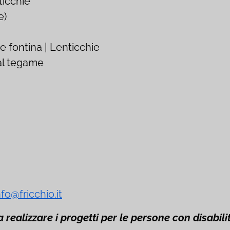
ticchie
e)
e fontina | Lenticchie
 al tegame
nfo@fricchio.it
a realizzare i progetti per le persone con disabili