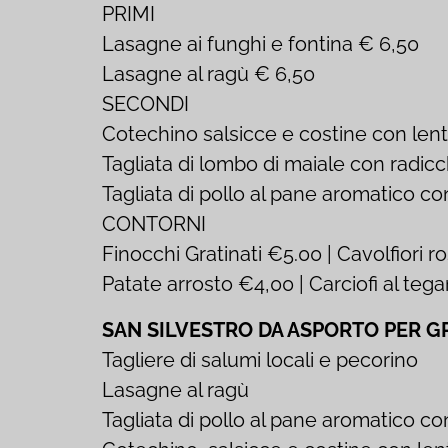
PRIMI
Lasagne ai funghi e fontina € 6,50
Lasagne al ragù € 6,50
SECONDI
Cotechino salsicce e costine con len
Tagliata di lombo di maiale con radic
Tagliata di pollo al pane aromatico c
CONTORNI
Finocchi Gratinati €5.00 | Cavolfiori 
Patate arrosto €4,00 | Carciofi al te
SAN SILVESTRO DA ASPORTO PER GRUP
Tagliere di salumi locali e pecorino
Lasagne al ragù
Tagliata di pollo al pane aromatico co