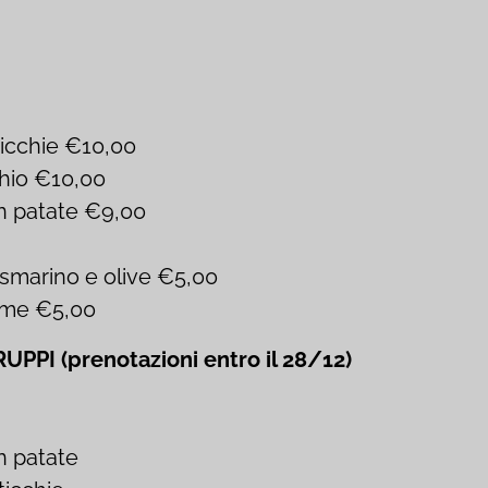
ticchie €10,00
chio €10,00
on patate €9,00
rosmarino e olive €5,00
game €5,00
PI (prenotazioni entro il 28/12)
n patate