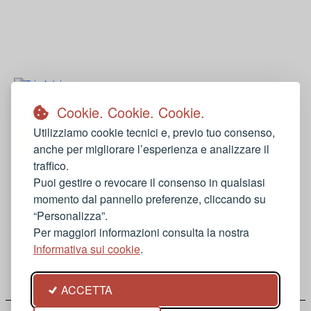
Restaurant Guru
Cookie. Cookie. Cookie.
Utilizziamo cookie tecnici e, previo tuo consenso,
anche per migliorare l’esperienza e analizzare il
traffico.
Puoi gestire o revocare il consenso in qualsiasi
Fricchiò è una attività di ristorazione del Centro Papa Giovanni
momento dal pannello preferenze, cliccando su
XXIII di Ancona. Dal 1997 operiamo nel territorio marchigiano a
sostegno delle persone con disabilità e delle loro famiglie con
“Personalizza”.
due Centri Diurni, due Comunità Residenziali e Casa Sollievo. Il
Per maggiori informazioni consulta la nostra
ricavato di Fricchiò contribuisce a sostenere le attività del
Informativa sui cookie
.
Centro e offre un’opportunità di lavoro a persone con
disabilità.
ACCETTA